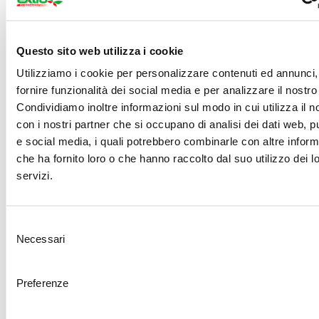
per essere trasformate nei nostri stabilimenti.
Una volta arrivato nei nostri impianti, il pesce viene
Questo sito web utilizza i cookie
immediatamente sottoposto a rigorosi controlli di
Utilizziamo i cookie per personalizzare contenuti ed annunci,
qualità. Questo è il primo passo di un processo che
fornire funzionalità dei social media e per analizzare il nostro 
si svolge in ambienti altamente sterilizzati e con
Condividiamo inoltre informazioni sul modo in cui utilizza il no
tecnologie all'avanguardia. La lavorazione avviene
con i nostri partner che si occupano di analisi dei dati web, pu
e social media, i quali potrebbero combinarle con altre inform
entro poche ore dalla pesca per preservare al
che ha fornito loro o che hanno raccolto dal suo utilizzo dei l
massimo le proprietà organolettiche e nutrizionali
servizi.
del prodotto. La freschezza del pesce è
fondamentale per ottenere conserve dal sapore
Selezione
autentico e ricco.
Necessari
del
consenso
Ogni fase della lavorazione è seguita con cura
Preferenze
artigianale. Dopo una prima pulizia, il pesce viene
tagliato manualmente per preservarne la struttura