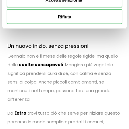
funziona davvero solo se è
adattabile alla vita
quotidiana
. Deve essere pratica, accessibile e
Rifiuta
compatibile con i ritmi di tutti i giorni.
Un nuovo inizio, senza pressioni
Gennaio non è il mese delle regole rigide, ma quello
delle
scelte consapevoli
. Mangiare più vegetale
significa prendersi cura di sé, con calma e senza
sensi di colpa. Anche piccoli cambiamenti, se
mantenuti nel tempo, possono fare una grande
differenza.
Da
Extra
trovi tutto ciò che serve per iniziare questo
percorso in modo semplice: prodotti comuni,