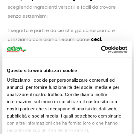
scegliendo ingredienti versatili e facili da trovare,
senza estremismi.
Il segreto è partire da ciò che già conosciamo e
utilizziamo ogni giorno. Legumi come
ceci,
lenticchie e fagioli
, ad esempio, sono perfetti per
creare piatti completi e sazianti: ottimi nelle zuppe,
nelle insalate, come base per polpette vegetali o
Questo sito web utilizza i cookie
semplicemente conditi con un filo d’olio e spezie.
Utilizziamo i cookie per personalizzare contenuti ed
annunci, per fornire funzionalità dei social media e per
Anche
passata di pomodoro e pomodori pelati
analizzare il nostro traffico. Condividiamo inoltre
sono alleati fondamentali: ideali per sughi semplici,
informazioni sul modo in cui utilizza il nostro sito con i
minestre, piatti unici con cereali o verdure. Sono
nostri partner che si occupano di analisi dei dati web,
pubblicità e social media, i quali potrebbero combinarle
ingredienti economici, sempre presenti in dispensa e
con altre informazioni che ha fornito loro o che hanno
incredibilmente versatili.
raccolto dal suo utilizzo dei loro servizi.