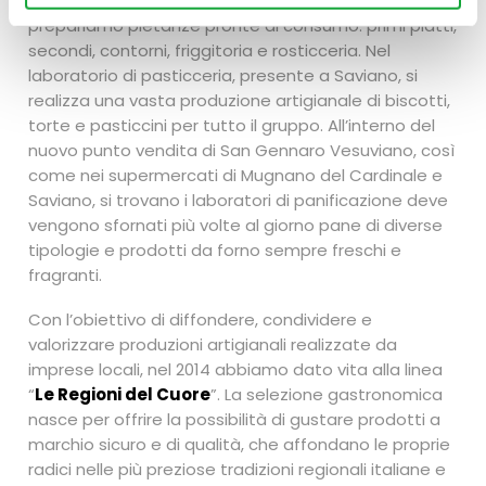
Baiano, Marigliano, Mugnano del Cardinale e Saviano
prepariamo pietanze pronte al consumo: primi piatti,
secondi, contorni, friggitoria e rosticceria. Nel
laboratorio di pasticceria, presente a Saviano, si
realizza una vasta produzione artigianale di biscotti,
torte e pasticcini per tutto il gruppo. All’interno del
nuovo punto vendita di San Gennaro Vesuviano, così
come nei supermercati di Mugnano del Cardinale e
Saviano, si trovano i laboratori di panificazione deve
vengono sfornati più volte al giorno pane di diverse
tipologie e prodotti da forno sempre freschi e
fragranti.
Con l’obiettivo di diffondere, condividere e
valorizzare produzioni artigianali realizzate da
imprese locali, nel 2014 abbiamo dato vita alla linea
“
Le Regioni del Cuore
”. La selezione gastronomica
nasce per offrire la possibilità di gustare prodotti a
marchio sicuro e di qualità, che affondano le proprie
radici nelle più preziose tradizioni regionali italiane e