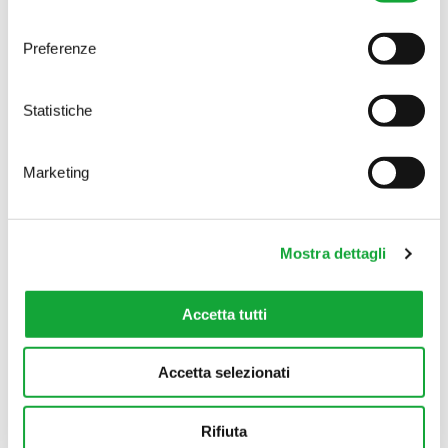
sincera coesione senza distinzioni di genere o di
consenso
ruolo.
Preferenze
L’attenzione verso la
qualità
e la genuinità dei
prodotti nei reparti freschissimi è per noi
Statistiche
imprescindibile! Ogni giorno offriamo solo il meglio e
ci affidiamo a personale competente che risponda
ad ogni richiesta. La
selezione
di frutta e verdura di
Marketing
stagione, la scelta di carni e prodotti biologici
certificati, insieme alla valorizzazione dei prodotti
tipici del territorio sono la nostra priorità.
Mostra dettagli
Vogliamo garantire ogni giorno prodotti freschi e
genuini attraverso la produzione di panificati, dolci e
piatti pronti nei nostri
laboratori interni
. Materie
Accetta tutti
prime eccellenti, processi scrupolosi, manualità e
maestria dei nostri cuochi, fornai e pasticceri sono il
Accetta selezionati
nostro punto di forza.
Nelle nostre
cucine
presenti nei punti vendita di
Rifiuta