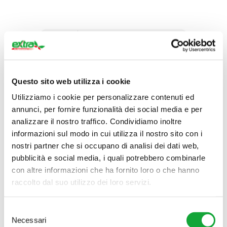
La passione, la competenza e l’impegno che da anni
Loading PDF 100% ...
Questo sito web utilizza i cookie
mettiamo nel nostro lavoro, ci hanno permesso di
diventare una
solida realtà
del territorio campano
Utilizziamo i cookie per personalizzare contenuti ed
in continua evoluzione.
annunci, per fornire funzionalità dei social media e per
analizzare il nostro traffico. Condividiamo inoltre
Oggi, con l’apertura del nuovo punto vendita a
San
informazioni sul modo in cui utilizza il nostro sito con i
Gennaro Vesuviano
ci poniamo l’obiettivo di
nostri partner che si occupano di analisi dei dati web,
diffondere sempre di più i nostri valori e offrire ai
pubblicità e social media, i quali potrebbero combinarle
clienti la possibilità di scegliere la qualità al miglior
con altre informazioni che ha fornito loro o che hanno
prezzo.
raccolto dal suo utilizzo dei loro servizi.
Per noi è essenziale fornire un
ambiente di lavoro
sano e dinamico, focalizzato sullo sviluppo delle skills
Selezione
individuali e del team-working, stimolando una
Necessari
del