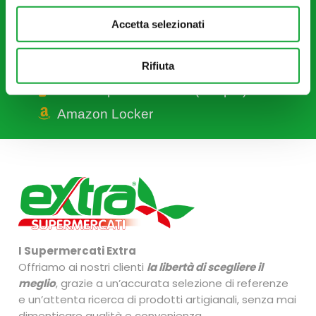
Buoni pasto/ticket
Accetta selezionati
Raccolta pile esauste
Smaltimento olio esausto
Rifiuta
Eco compattatore PET (Coripet)
Amazon Locker
I Supermercati Extra
Offriamo ai nostri clienti
la libertà di scegliere il
meglio
, grazie a un’accurata selezione di referenze
e un’attenta ricerca di prodotti artigianali, senza mai
dimenticare qualità e convenienza.