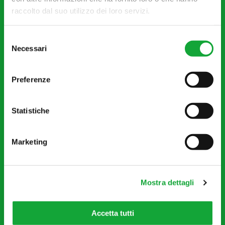
raccolto dal suo utilizzo dei loro servizi.
Reparti
Selezione
Surgelati sfusi
Necessari
del
Macelleria al taglio
consenso
Macelleria confezionata
Preferenze
Extra Chef: piatti pronti
Statistiche
Pescheria
Panetteria
Marketing
Pasticceria
Mostra dettagli
Servizi
Parcheggio gratuito
Accetta tutti
Bancomat e carte di credito