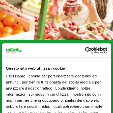
Extra Supermercati Saviano
Via Provinciale Fressuriello, 14, Saviano
80039 , Napoli
Questo sito web utilizza i cookie
Tel.
0812776347
Utilizziamo i cookie per personalizzare contenuti ed
PORTAMI QUI
annunci, per fornire funzionalità dei social media e per
analizzare il nostro traffico. Condividiamo inoltre
Orari di apertura
informazioni sul modo in cui utilizza il nostro sito con i
nostri partner che si occupano di analisi dei dati web,
Lunedì-Sabato 08:00-21:00
pubblicità e social media, i quali potrebbero combinarle
Domenica 08:00-13:30
con altre informazioni che ha fornito loro o che hanno