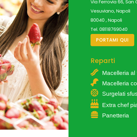
Via Ferrovia 66, San
Vesuviano, Napoli
80040 , Napoli
Tel.
08118769040
PORTAMI QUI
Reparti
Macelleria al 
Macelleria c
Surgelati sfus
Extra chef pia
Panetteria