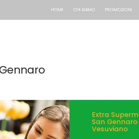
HOME
CHI SIAMO
PROMOZIONI
 Gennaro
Extra Superm
San Gennaro
Vesuviano