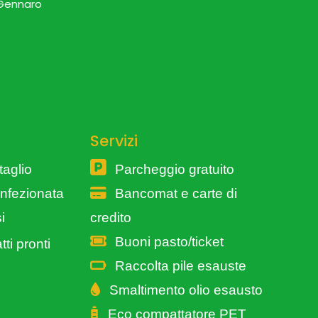
 Gennaro
Servizi
taglio
Parcheggio gratuito
onfezionata
Bancomat e carte di
i
credito
Buoni pasto/ticket
tti pronti
Raccolta pile esauste
Smaltimento olio esausto
Eco compattatore PET