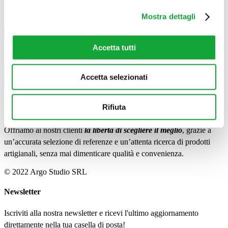
Questionario
Mostra dettagli
×
Accetta tutti
Perfavore inserisci la password di accesso al questionario
Accetta selezionati
Chiudi
Rifiuta
I Supermercati Extra
Offriamo ai nostri clienti
la libertà di scegliere il meglio
, grazie a
un’accurata selezione di referenze e un’attenta ricerca di prodotti
artigianali, senza mai dimenticare qualità e convenienza.
© 2022 Argo Studio SRL
Newsletter
Iscriviti alla nostra newsletter e ricevi l'ultimo aggiornamento
direttamente nella tua casella di posta!