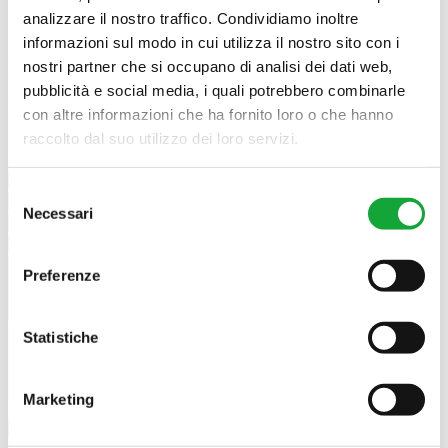
analizzare il nostro traffico. Condividiamo inoltre
informazioni sul modo in cui utilizza il nostro sito con i
Diventa un nostro
Fornitore
nostri partner che si occupano di analisi dei dati web,
pubblicità e social media, i quali potrebbero combinarle
Inviaci i tuoi dati per approfittare di grandi vantaggi e opportunità
con altre informazioni che ha fornito loro o che hanno
riservati ai nostri fornitori.
raccolto dal suo utilizzo dei loro servizi.
I campi contrassegnati da un asterisco (*) sono obbligatori.
Selezione
Necessari
del
consenso
Preferenze
Statistiche
Marketing